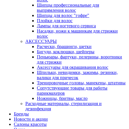
Щипцы профессиональные для
выпрямления волос
Щипцы для волос "гофре"
Плойки для волос
Лампы для ногтевого сервиса
Насадки, ножи к машинкам для стрижки
волос
АКСЕССУАРЫ
Расчески, брашинги, щетки
Бигуди, коклюшки, шейперы
Пеньюары, фартуки, пелерины, воротники
для стрижки
Аксессуары для окрашивания волос
Шпильки, невидимки, зажимы, резинки,
валики для причесок
Тренировочные головы, манекены, штативы
Сопутствующие товары для работы
парикмахеров
Ножницы, бритвы, масло
Расходные материалы, стерилизация и
дезинфекция
Бренды
Новости и акции
Салоны красоты