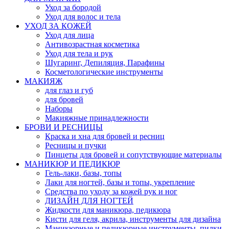
Уход за бородой
Уход для волос и тела
УХОД ЗА КОЖЕЙ
Уход для лица
Антивозрастная косметика
Уход для тела и рук
Шугаринг, Депиляция, Парафины
Косметологические инструменты
МАКИЯЖ
для глаз и губ
для бровей
Наборы
Макияжные принадлежности
БРОВИ И РЕСНИЦЫ
Краска и хна для бровей и ресниц
Ресницы и пучки
Пинцеты для бровей и сопутствующие материалы
МАНИКЮР И ПЕДИКЮР
Гель-лаки, базы, топы
Лаки для ногтей, базы и топы, укрепление
Средства по уходу за кожей рук и ног
ДИЗАЙН ДЛЯ НОГТЕЙ
Жидкости для маникюра, педикюра
Кисти для геля, акрила, инструменты для дизайна
Маникюрные и педикюрные инструменты, пилки