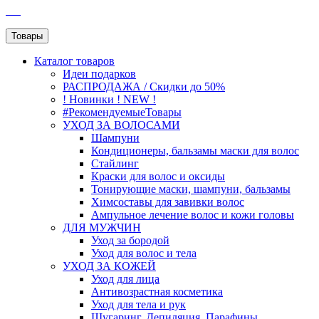
SEO
Товары
Каталог
товаров
Идеи подарков
РАСПРОДАЖА / Скидки до 50%
! Новинки ! NEW !
#РекомендуемыеТовары
УХОД ЗА ВОЛОСАМИ
Шампуни
Кондиционеры, бальзамы маски для волос
Стайлинг
Краски для волос и оксиды
Тонирующие маски, шампуни, бальзамы
Химсоставы для завивки волос
Ампульное лечение волос и кожи головы
ДЛЯ МУЖЧИН
Уход за бородой
Уход для волос и тела
УХОД ЗА КОЖЕЙ
Уход для лица
Антивозрастная косметика
Уход для тела и рук
Шугаринг, Депиляция, Парафины