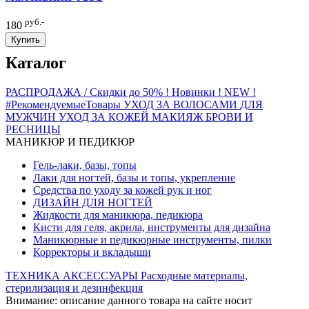
руб.-
180
Купить
Каталог
РАСПРОДАЖА / Скидки до 50%
! Новинки ! NEW !
#РекомендуемыеТовары
УХОД ЗА ВОЛОСАМИ
ДЛЯ
МУЖЧИН
УХОД ЗА КОЖЕЙ
МАКИЯЖ
БРОВИ И
РЕСНИЦЫ
МАНИКЮР И ПЕДИКЮР
Гель-лаки, базы, топы
Лаки для ногтей, базы и топы, укрепление
Средства по уходу за кожей рук и ног
ДИЗАЙН ДЛЯ НОГТЕЙ
Жидкости для маникюра, педикюра
Кисти для геля, акрила, инструменты для дизайна
Маникюрные и педикюрные инструменты, пилки
Корректоры и вкладыши
ТЕХНИКА
АКСЕССУАРЫ
Расходные материалы,
стерилизация и дезинфекция
Внимание: описание данного товара на сайте носит