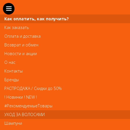
Как оплатить, как получить?
Как заказать
Оплата и доставка
Телефон и WhatsApp: пн-вс с 10 до 21
Возврат и обмен
211-00-71
+7 (981)
Новости и акции
Справочная служба: пн-пт с 10 до 18
О нас
608-95-00
+7 (812)
Контакты
Вопросы по заказам: zakaz@prai-spb.ru
Бренды
Общие вопросы: info@prai-spb.ru
РАСПРОДАЖА / Скидки до 50%
SEO
! Новинки ! NEW !
Това
#РекомендуемыеТовары
УХОД ЗА ВОЛОСАМИ
Шампуни