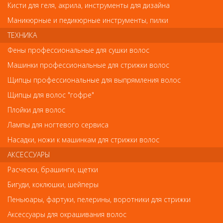
Кисти для геля, акрила, инструменты для дизайна
Обратите внимание
Маникюрные и педикюрные инструменты, пилки
Внешний вид товара «Щипцы-выпрямители для волос CERAMIC
ТЕХНИКА
BASE» может отличаться от фотографий на сайте. Несовпадение
внешнего вида и комплектности реального товара с
Фены профессиональные для сушки волос
фотографиями и описанием на сайте не является показателем
Машинки профессиональные для стрижки волос
ненадлежащего качества товара.
Щипцы профессиональные для выпрямления волос
Так же советуем посмотреть
Щипцы для волос "гофре"
Плойки для волос
Арт. 03-800green
Лампы для ногтевого сервиса
Насадки, ножи к машинкам для стрижки волос
АКСЕССУАРЫ
Расчески, брашинги, щетки
Бигуди, коклюшки, шейперы
Пеньюары, фартуки, пелерины, воротники для стрижки
Аксессуары для окрашивания волос