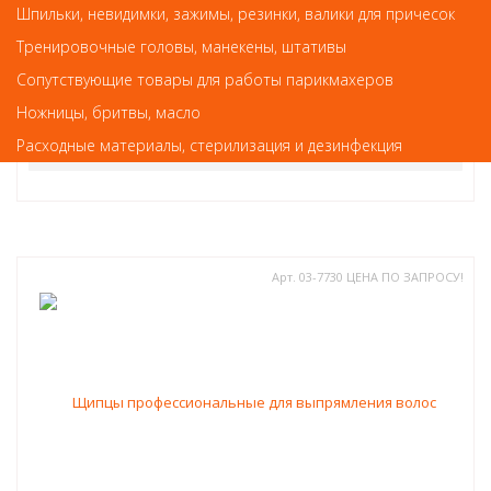
Щипцы профессиональные для выпрямления волос
Шпильки, невидимки, зажимы, резинки, валики для причесок
Щипцы DEWAL Pro INTENSE, 29х100мм, с терморег., титановое
Тренировочные головы, манекены, штативы
покрытие, 53 Вт
Сопутствующие товары для работы парикмахеров
6 156
руб.-
Ножницы, бритвы, масло
Расходные материалы, стерилизация и дезинфекция
В КОРЗИНУ
Арт. 03-7730 ЦЕНА ПО ЗАПРОСУ!