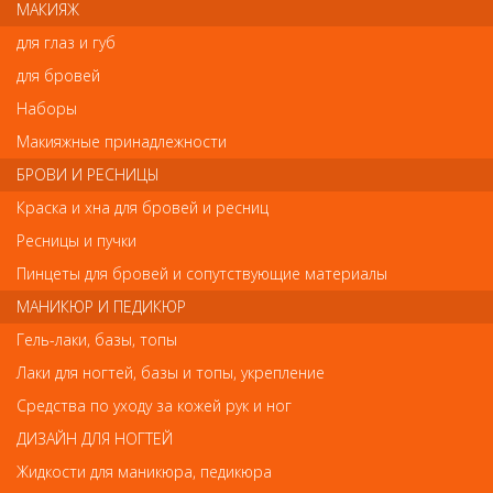
МАКИЯЖ
Отзывы
для глаз и губ
для бровей
Ваш отзыв станет первым
Наборы
Напишите свой отзыв
Макияжные принадлежности
БРОВИ И РЕСНИЦЫ
Комментарий
Краска и хна для бровей и ресниц
Ресницы и пучки
Пинцеты для бровей и сопутствующие материалы
Имя
МАНИКЮР И ПЕДИКЮР
Гель-лаки, базы, топы
Лаки для ногтей, базы и топы, укрепление
Код
Средства по уходу за кожей рук и ног
ДИЗАЙН ДЛЯ НОГТЕЙ
Жидкости для маникюра, педикюра