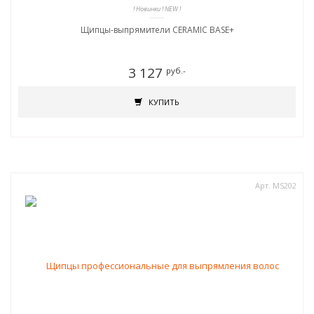
! Новинки ! NEW !
Щипцы-выпрямители CERAMIC BASE+
3 127
руб.-
КУПИТЬ
Арт. MS202