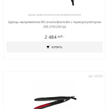
Щипцы профессиональные для выпрямления волос
Щипцы -выпрямители MS ceramic&turmalin c терморегулятором
205 (150-230 гр)
2 484
руб.-
КУПИТЬ
Арт. MS109