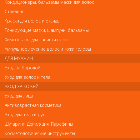
Щипцы-выпрямители для волос CERAMIC BASE
Кондиционеры, бальзамы маски для волос
Щипцы-выпрямители для волос CERAMIC
Стайлинг
BASE
Краски для волос и оксиды
Арт.
03-7728
Тонирующие маски, шампуни, бальзамы
Химсоставы для завивки волос
Ампульное лечение волос и кожи головы
р.-
1 930
ДЛЯ МУЖЧИН
Уход за бородой
Нет в наличии
Уход для волос и тела
УХОД ЗА КОЖЕЙ
В закладки
Как оплатить? Как получить?
Уход для лица
Антивозрастная косметика
Щипцы снабжены керамическими пластинами. Работают в
Уход для тела и рук
четырех режимах температуры: 140, 160, 180, 210 градусов.
Рабочие полотна щипцов размером 27х90 мм. Мощность
Шугаринг, Депиляция, Парафины
инструмента 65 Вт.
Косметологические инструменты