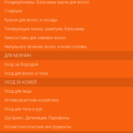
Кондиционеры, бальзамы маски для волос
Щипцы для выпрямления волос GaMa c терморегулятором CP3ME HP от Ga Ma
Щипцы для выпрямления волос GaMa c
Стайлинг
терморегулятором CP3ME HP
Краски для волос и оксиды
Тонирующие маски, шампуни, бальзамы
Арт.
1041
Химсоставы для завивки волос
Ампульное лечение волос и кожи головы
ДЛЯ МУЖЧИН
р.-
4 032
Уход за бородой
Уход для волос и тела
Нет в наличии
УХОД ЗА КОЖЕЙ
Уход для лица
В закладки
Как оплатить? Как получить?
Антивозрастная косметика
Уход для тела и рук
Щипцы для выпрямления и завивки волос. Мощность 170W.
Достижение рабочей температуры в течение 10 сек.
Шугаринг, Депиляция, Парафины
Вращающийся шнур длиной 2,8 метра механический термо-
регулятор 160-220 градусов.
Косметологические инструменты