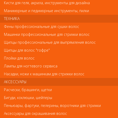
Кисти для геля, акрила, инструменты для дизайна
Комментарий
Маникюрные и педикюрные инструменты, пилки
ТЕХНИКА
Фены профессиональные для сушки волос
Имя
Машинки профессиональные для стрижки волос
Щипцы профессиональные для выпрямления волос
Щипцы для волос "гофре"
Код
Плойки для волос
Лампы для ногтевого сервиса
Насадки, ножи к машинкам для стрижки волос
АКСЕССУАРЫ
Обратите внимание
Расчески, брашинги, щетки
Внешний вид товара «Щипцы для выпрямления волос GaMa c
Бигуди, коклюшки, шейперы
терморегулятором CP3ME HP» может отличаться от фотографий
Пеньюары, фартуки, пелерины, воротники для стрижки
на сайте. Несовпадение внешнего вида и комплектности
реального товара с фотографиями и описанием на сайте не
Аксессуары для окрашивания волос
является показателем ненадлежащего качества товара.