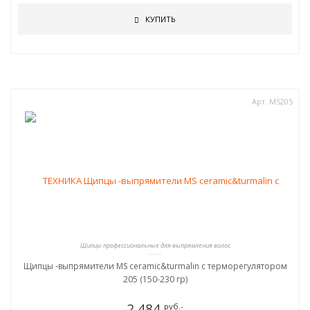
КУПИТЬ
Арт. MS205
Щипцы профессиональные для выпрямления волос
Щипцы -выпрямители MS ceramic&turmalin c терморегулятором
205 (150-230 гр)
2 484
руб.-