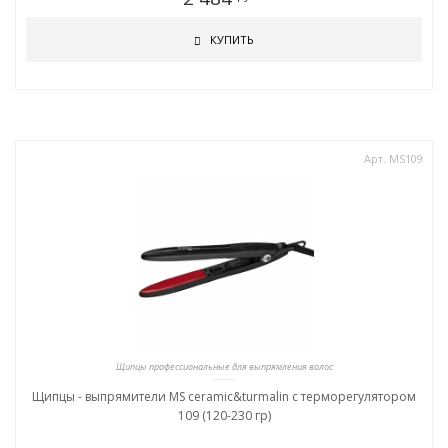
КУПИТЬ
Арт. MS109
Щипцы профессиональные для выпрямления волос
Щипцы - выпрямители MS ceramic&turmalin c терморегулятором
109 (120-230 гр)