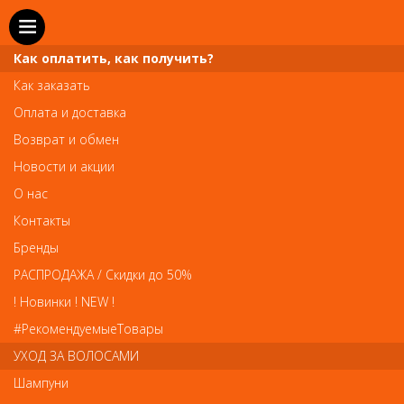
Как оплатить, как получить?
Как заказать
Оплата и доставка
Телефон и WhatsApp: пн-вс с 10 до 21
Возврат и обмен
211-00-71
+7 (981)
Новости и акции
Справочная служба: пн-пт с 10 до 18
О нас
608-95-00
+7 (812)
Контакты
Вопросы по заказам: zakaz@prai-spb.ru
Бренды
Общие вопросы: info@prai-spb.ru
РАСПРОДАЖА / Скидки до 50%
SEO
! Новинки ! NEW !
Това
#РекомендуемыеТовары
УХОД ЗА ВОЛОСАМИ
Шампуни