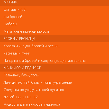
МАКИЯЖ
Cпособны искусственно генерировать большое число
отрицательных ионов (2 миллиона в секунду на см3). В процессе
для глаз и губ
ионизации волос удаляется лишняя влага и происходит
закрывание наружной кутикулы, что способствует
для бровей
омолаживанию волос. Волосы становятся более здоровыми и
Наборы
блестящими. Вес - 260 г, керамико-турмалиновое покрытие
пластин (равномерное распределение тепла, а также
Макияжные принадлежности
антистатический эффект), система ионизации (производит
антистатический эффект и поддерживает естественную
БРОВИ И РЕСНИЦЫ
влажность волос), ширина пластины - 23 см, нагреваются до
Краска и хна для бровей и ресниц
температуры 200°С за 10 секунд, эргономичный дизайн,
подходят для волос любой длины, мягкий крутящийся провод
Ресницы и пучки
(длина 3 метра).
Пинцеты для бровей и сопутствующие материалы
Антибактериальные нанотехнолонии на основе серебра.
МАНИКЮР И ПЕДИКЮР
Гель-лаки, базы, топы
Отзывы
Лаки для ногтей, базы и топы, укрепление
Средства по уходу за кожей рук и ног
Ваш отзыв станет первым
ДИЗАЙН ДЛЯ НОГТЕЙ
Жидкости для маникюра, педикюра
Напишите свой отзыв