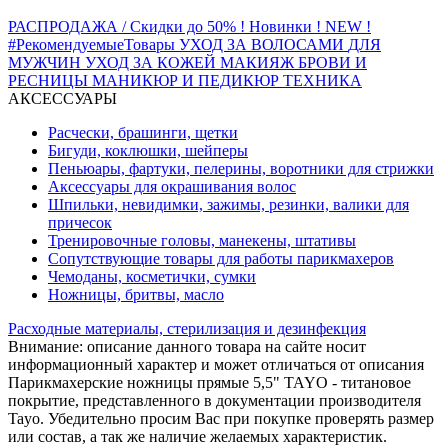
РАСПРОДАЖА / Скидки до 50%
! Новинки ! NEW !
#РекомендуемыеТовары
УХОД ЗА ВОЛОСАМИ
ДЛЯ
МУЖЧИН
УХОД ЗА КОЖЕЙ
МАКИЯЖ
БРОВИ И
РЕСНИЦЫ
МАНИКЮР И ПЕДИКЮР
ТЕХНИКА
АКСЕССУАРЫ
Расчески, брашинги, щетки
Бигуди, коклюшки, шейперы
Пеньюары, фартуки, пелерины, воротники для стрижки
Аксессуары для окрашивания волос
Шпильки, невидимки, зажимы, резинки, валики для
причесок
Тренировочные головы, манекены, штативы
Сопутствующие товары для работы парикмахеров
Чемоданы, косметички, сумки
Ножницы, бритвы, масло
Расходные материалы, стерилизация и дезинфекция
Внимание: описание данного товара на сайте носит
информационный характер и может отличаться от описания
Парикмахерские ножницы прямые 5,5" TAYO - титановое
покрытие, представленного в документации производителя
Tayo. Убедительно просим Вас при покупке проверять размер
или состав, а так же наличие желаемых характеристик.