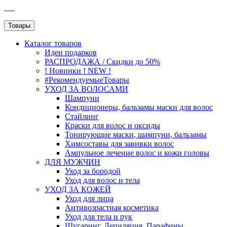
SEO
Товары
Каталог
товаров
Идеи подарков
РАСПРОДАЖА / Скидки до 50%
! Новинки ! NEW !
#РекомендуемыеТовары
УХОД ЗА ВОЛОСАМИ
Шампуни
Кондиционеры, бальзамы маски для волос
Стайлинг
Краски для волос и оксиды
Тонирующие маски, шампуни, бальзамы
Химсоставы для завивки волос
Ампульное лечение волос и кожи головы
ДЛЯ МУЖЧИН
Уход за бородой
Уход для волос и тела
УХОД ЗА КОЖЕЙ
Уход для лица
Антивозрастная косметика
Уход для тела и рук
Шугаринг, Депиляция, Парафины