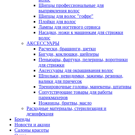
Щипцы профессиональные для
выпрямления волос
Щипцы для волос "гофре"
Плойки для волос
Лампы для ногтевого сервиса
Насадки, ножи к машинкам для стрижки
волос
АКСЕССУАРЫ
Расчески, брашинги, щетки
Бигуди, коклюшки, шейперы
Пеньюары, фартуки, пелерины, воротники
для стрижки
Аксессуары для окрашивания волос
Шпильки, невидимки, зажимы, резинки,
валики для причесок
Тренировочные головы, манекены, штативы
Сопутствующие товары для работы
парикмахеров
Ножницы, бритвы, масло
Расходные материалы, стерилизация и
дезинфекция
Бренды
Новости и акции
Салоны красоты