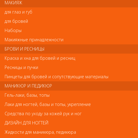
МАКИЯЖ
Термобрашинг с керамической поверхностью, обогащённой
отрицательно заряженными ионами, с штифтами из
для глаз и губ
термостойкого нейлона. Удобная прорезиненная ручка
оснащена специальным хвостиком для разделения и выделения
для бровей
прядей. Сквозные отверстия в керамическом корпусе щётки
Наборы
продуваются горячим воздухом фена и обеспечивают быстрое
высыхание волос и прочность завитка. Диаметр 54 мм.
Макияжные принадлежности
БРОВИ И РЕСНИЦЫ
Краска и хна для бровей и ресниц
Отзывы
Ресницы и пучки
Ваш отзыв станет первым
Пинцеты для бровей и сопутствующие материалы
МАНИКЮР И ПЕДИКЮР
Напишите свой отзыв
Гель-лаки, базы, топы
Комментарий
Лаки для ногтей, базы и топы, укрепление
Средства по уходу за кожей рук и ног
ДИЗАЙН ДЛЯ НОГТЕЙ
Имя
Жидкости для маникюра, педикюра