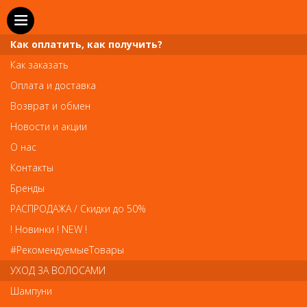
Как оплатить, как получить?
Как заказать
Оплата и доставка
Возврат и обмен
Новости и акции
О нас
Телефон и WhatsApp: пн-вс с 10 до 21
Контакты
211-00-71
+7 (981)
Бренды
Справочная служба: пн-пт с 10 до 18
РАСПРОДАЖА / Скидки до 50%
608-95-00
+7 (812)
! Новинки ! NEW !
Вопросы по заказам: zakaz@prai-spb.ru
#РекомендуемыеТовары
Общие вопросы: info@prai-spb.ru
УХОД ЗА ВОЛОСАМИ
SEO
Шампуни
То