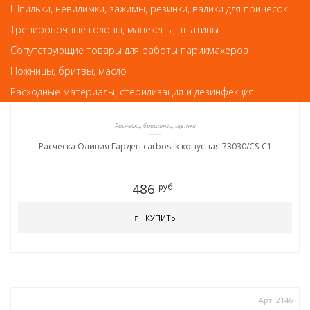
Шпильки, невидимки, зажимы, резинки, валики для причесок
Тренировочные головы, манекены, штативы
Сопутствующие товары для работы парикмахеров
Ножницы, бритвы, масло
Расходные материалы, стерилизация и дезинфекция
Расчески, брашинги, щетки
Расческа Оливия Гарден carbosilk конусная 73030/СS-C1
486
руб.-
КУПИТЬ
Арт. 2146