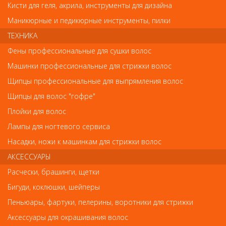
Кисти для геля, акрила, инструменты для дизайна
Маникюрные и педикюрные инструменты, пилки
Код
ТЕХНИКА
Фены профессиональные для сушки волос
Машинки профессиональные для стрижки волос
Щипцы профессиональные для выпрямления волос
Обратите внимание
Щипцы для волос "гофре"
Плойки для волос
Внешний вид товара «OLIVIA GARDEN Thermal XT Термобрашинг
керамик ион 54мм 71546/CIXT54» может отличаться от
Лампы для ногтевого сервиса
фотографий на сайте. Несовпадение внешнего вида и
комплектности реального товара с фотографиями и описанием
Насадки, ножи к машинкам для стрижки волос
на сайте не является показателем ненадлежащего качества
АКСЕССУАРЫ
товара.
Расчески, брашинги, щетки
Так же советуем посмотреть
Бигуди, коклюшки, шейперы
Пеньюары, фартуки, пелерины, воротники для стрижки
Арт. 73030/СS-C1
Аксессуары для окрашивания волос