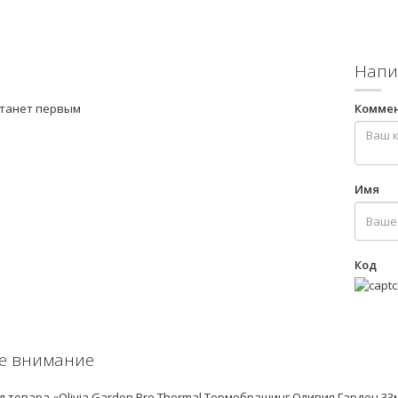
Напи
станет первым
Комме
Имя
Код
е внимание
 товара «Olivia Garden Pro Thermal Термобрашинг Оливия Гарден 33м