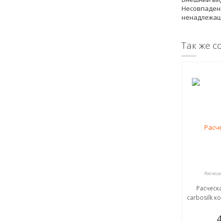
Несовпадени
ненадлежащ
Так же с
Расческ
Расческ
carbosilk к