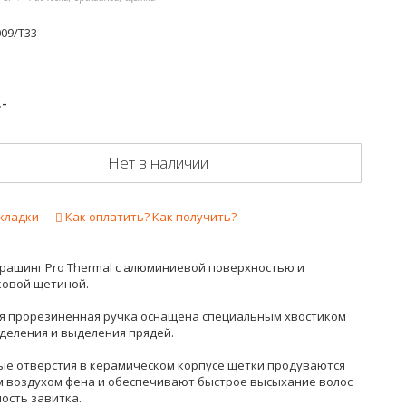
09/T33
.-
Нет в наличии
кладки
Как оплатить? Как получить?
рашинг Pro Thermal с алюминиевой поверхностью и
ковой щетиной.
я прорезиненная ручка оснащена специальным хвостиком
зделения и выделения прядей.
ые отверстия в керамическом корпусе щётки продуваются
м воздухом фена и обеспечивают быстрое высыхание волос
ость завитка.