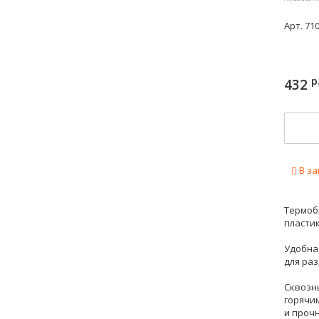
Арт.
710
р
432
В за
Термоб
пласти
Удобна
для ра
Сквозн
горячи
и прочн