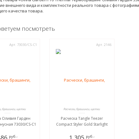
е внешнего вида и комплектности реального товара с фотографиями
его качества товара.
оветуем посмотреть
Арт. 73030/СS-C1
Арт. 2146
и, брашинги, щетки
Расчески, брашинги, щетки
а Оливия Гарден
Расческа Tangle Teezer
онусная 73030/СS-C1
Compact Styler Gold Starlight
486
1 305
руб.-
руб.-