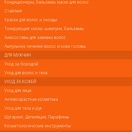
NS-1/3-HG(CVD) Metzger Ножницы ногтевые от Metzger
Кондиционеры, бальзамы маски для волос
NS-1/3-HG(CVD) Metzger Ножницы ногтевые
Стайлинг
Арт.
Краски для волос и оксиды
NS-1/3-HG(CVD)
Тонирующие маски, шампуни, бальзамы
Химсоставы для завивки волос
р.-
302
Ампульное лечение волос и кожи головы
ДЛЯ МУЖЧИН
Нет в наличии
Уход за бородой
Уход для волос и тела
В закладки
Как оплатить? Как получить?
УХОД ЗА КОЖЕЙ
Уход для лица
Форма лезвий: Изогнутые
Антивозрастная косметика
Покрытие: Позолоченные
Размер: 10 см
Уход для тела и рук
Материал: Инструментальная сталь
Шугаринг, Депиляция, Парафины
Код:
8475243
Косметологические инструменты