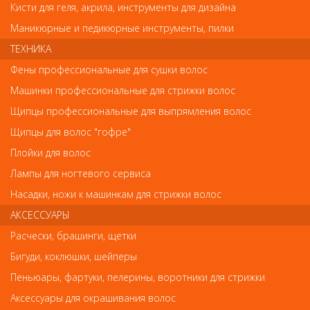
Кисти для геля, акрила, инструменты для дизайна
Обратите внимание
Маникюрные и педикюрные инструменты, пилки
ТЕХНИКА
Внешний вид товара «NS-1/3-HG(CVD) Metzger Ножницы
ногтевые» может отличаться от фотографий на сайте.
Фены профессиональные для сушки волос
Несовпадение внешнего вида и комплектности реального
Машинки профессиональные для стрижки волос
товара с фотографиями и описанием на сайте не является
показателем ненадлежащего качества товара.
Щипцы профессиональные для выпрямления волос
Щипцы для волос "гофре"
Так же советуем посмотреть
Плойки для волос
Лампы для ногтевого сервиса
Арт. PNEC-306-D
Насадки, ножи к машинкам для стрижки волос
АКСЕССУАРЫ
Расчески, брашинги, щетки
Бигуди, коклюшки, шейперы
Пеньюары, фартуки, пелерины, воротники для стрижки
Аксессуары для окрашивания волос