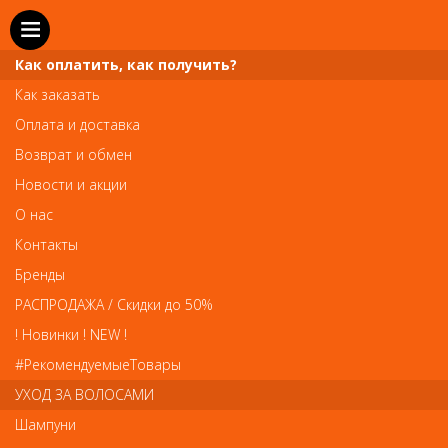
Как оплатить, как получить?
Как заказать
Оплата и доставка
Телефон и WhatsApp: пн-вс с 10 до 21
Возврат и обмен
211-00-71
+7 (981)
Новости и акции
Справочная служба: пн-пт с 10 до 18
О нас
608-95-00
+7 (812)
Контакты
Вопросы по заказам: zakaz@prai-spb.ru
Бренды
Общие вопросы: info@prai-spb.ru
РАСПРОДАЖА / Скидки до 50%
SEO
! Новинки ! NEW !
Това
#РекомендуемыеТовары
УХОД ЗА ВОЛОСАМИ
Шампуни