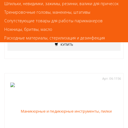
Шпильки, невидимки, зажимы, резинки, валики для причесок
Маникюрные и педикюрные инструменты, пилки
Тренировочные головы, манекены, штативы
Кусачки для кутикулы Scharfen Edge PNEC-306-D (9 мм)-LJ (матовые)
Сопутствующие товары для работы парикмахеров
Ножницы, бритвы, масло
477
руб.-
Расходные материалы, стерилизация и дезинфекция
КУПИТЬ
Арт. 06-1156