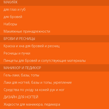
МАКИЯЖ
для глаз и губ
Отзывы
для бровей
Наборы
Ваш отзыв станет первым
Макияжные принадлежности
Напишите свой отзыв
БРОВИ И РЕСНИЦЫ
Краска и хна для бровей и ресниц
Комментарий
Ресницы и пучки
Пинцеты для бровей и сопутствующие материалы
МАНИКЮР И ПЕДИКЮР
Имя
Гель-лаки, базы, топы
Лаки для ногтей, базы и топы, укрепление
Код
Средства по уходу за кожей рук и ног
ДИЗАЙН ДЛЯ НОГТЕЙ
Жидкости для маникюра, педикюра