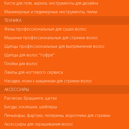
Кисти для геля, акрила, инструменты для дизайна
Код
Маникюрные и педикюрные инструменты, пилки
ТЕХНИКА
Фены профессиональные для сушки волос
Машинки профессиональные для стрижки волос
Обратите внимание
Щипцы профессиональные для выпрямления волос
Внешний вид товара «Лонда Кондиционер для окрашенных
Щипцы для волос "гофре"
волос Color Radiance 1000мл» может отличаться от фотографий
Плойки для волос
на сайте. Несовпадение внешнего вида и комплектности
реального товара с фотографиями и описанием на сайте не
Лампы для ногтевого сервиса
является показателем ненадлежащего качества товара.
Насадки, ножи к машинкам для стрижки волос
АКСЕССУАРЫ
Так же советуем посмотреть
Расчески, брашинги, щетки
Арт. 90783
Бигуди, коклюшки, шейперы
Пеньюары, фартуки, пелерины, воротники для стрижки
Аксессуары для окрашивания волос