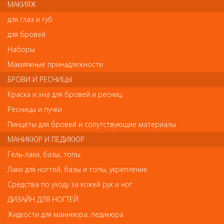
МАКИЯЖ
- экстракт маракуйи и липиды кожуры апельсина.
Способ применения:
для глаз и губ
- нанести на влажные волосы массирующими движениями.
- оставить на 1-3 минуты для воздействия.
для бровей
- смыть водой.
Наборы
Макияжные принадлежности
Отзывы
БРОВИ И РЕСНИЦЫ
Краска и хна для бровей и ресниц
Ваш отзыв станет первым
Ресницы и пучки
Пинцеты для бровей и сопутствующие материалы
Напишите свой отзыв
МАНИКЮР И ПЕДИКЮР
Комментарий
Гель-лаки, базы, топы
Лаки для ногтей, базы и топы, укрепление
Средства по уходу за кожей рук и ног
Имя
ДИЗАЙН ДЛЯ НОГТЕЙ
Жидкости для маникюра, педикюра