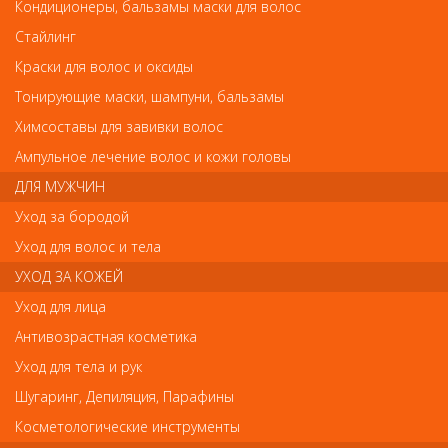
Кондиционеры, бальзамы маски для волос
Лонда Кондиционер для окрашенных волос Color Radiance 1000мл
Лонда Кондиционер для окрашенных волос
Стайлинг
Color Radiance 1000мл
Краски для волос и оксиды
Тонирующие маски, шампуни, бальзамы
Арт.
81534765
Химсоставы для завивки волос
Ампульное лечение волос и кожи головы
ДЛЯ МУЖЧИН
р.-
1 710
Уход за бородой
Уход для волос и тела
Нет в наличии
УХОД ЗА КОЖЕЙ
Уход для лица
В закладки
Как оплатить? Как получить?
Антивозрастная косметика
Уход для тела и рук
Мгновенно защищает окрашенные волосы от вымывания
цвета.
Шугаринг, Депиляция, Парафины
Укрепляет волосы, придает им невероятный блеск и позволяет
дольше сохранить стойкий насыщенный цвет.
Косметологические инструменты
Ингредиенты: