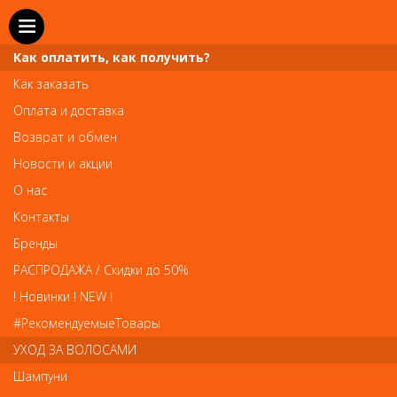
Как оплатить, как получить?
Как заказать
Оплата и доставка
Телефон и WhatsApp: пн-вс с 10 до 21
Возврат и обмен
211-00-71
+7 (981)
Новости и акции
Справочная служба: пн-пт с 10 до 18
О нас
608-95-00
+7 (812)
Контакты
Вопросы по заказам: zakaz@prai-spb.ru
Бренды
Общие вопросы: info@prai-spb.ru
РАСПРОДАЖА / Скидки до 50%
SEO
! Новинки ! NEW !
Това
#РекомендуемыеТовары
УХОД ЗА ВОЛОСАМИ
Шампуни