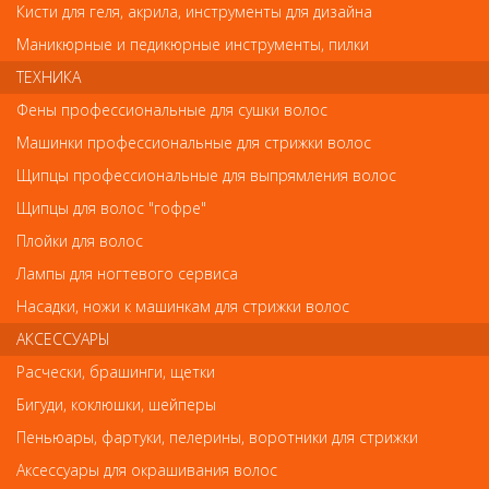
Кисти для геля, акрила, инструменты для дизайна
Маникюрные и педикюрные инструменты, пилки
Обратите внимание
ТЕХНИКА
Фены профессиональные для сушки волос
Внешний вид товара «Кутрин Vieno Sensitive Shampoo
Машинки профессиональные для стрижки волос
Деликатный шампунь для чувствительной кожи головы 250 мл»
может отличаться от фотографий на сайте. Несовпадение
Щипцы профессиональные для выпрямления волос
внешнего вида и комплектности реального товара с
фотографиями и описанием на сайте не является показателем
Щипцы для волос "гофре"
ненадлежащего качества товара.
Плойки для волос
Каталог
Лампы для ногтевого сервиса
Насадки, ножи к машинкам для стрижки волос
РАСПРОДАЖА / Скидки до 50%
АКСЕССУАРЫ
! Новинки ! NEW !
Расчески, брашинги, щетки
Бигуди, коклюшки, шейперы
#РекомендуемыеТовары
Пеньюары, фартуки, пелерины, воротники для стрижки
УХОД ЗА ВОЛОСАМИ
Аксессуары для окрашивания волос