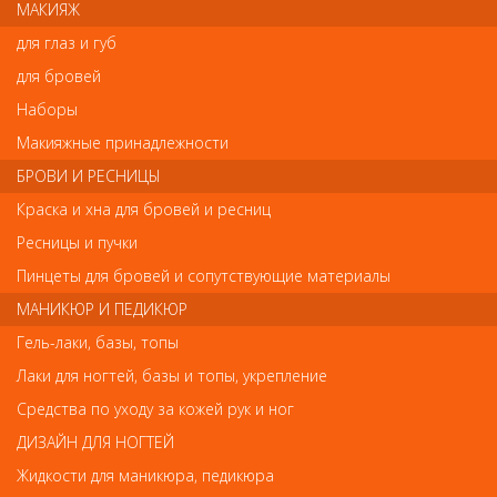
МАКИЯЖ
или сухую кожу головы.
для глаз и губ
для бровей
Отзывы
Наборы
Макияжные принадлежности
Ваш отзыв станет первым
БРОВИ И РЕСНИЦЫ
Напишите свой отзыв
Краска и хна для бровей и ресниц
Ресницы и пучки
Комментарий
Пинцеты для бровей и сопутствующие материалы
МАНИКЮР И ПЕДИКЮР
Гель-лаки, базы, топы
Имя
Лаки для ногтей, базы и топы, укрепление
Средства по уходу за кожей рук и ног
ДИЗАЙН ДЛЯ НОГТЕЙ
Код
Жидкости для маникюра, педикюра