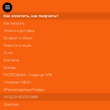
Как оплатить, как получить?
Как заказать
Оплата и доставка
Телефон и WhatsApp: пн-вс с 10 до 21
Возврат и обмен
211-00-71
+7 (981)
Новости и акции
Справочная служба: пн-пт с 10 до 18
О нас
608-95-00
+7 (812)
Контакты
Вопросы по заказам: zakaz@prai-spb.ru
Бренды
Общие вопросы: info@prai-spb.ru
РАСПРОДАЖА / Скидки до 50%
SEO
! Новинки ! NEW !
Това
#РекомендуемыеТовары
УХОД ЗА ВОЛОСАМИ
Шампуни