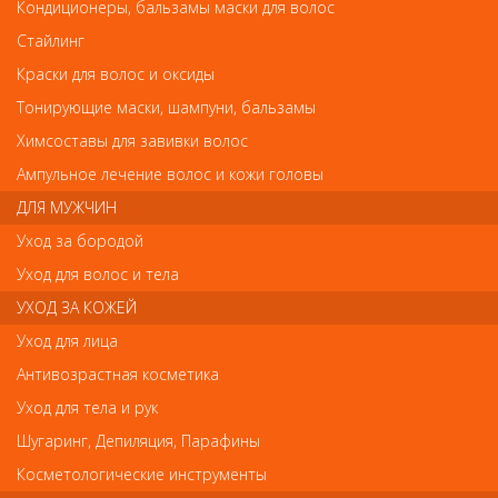
Кондиционеры, бальзамы маски для волос
Кутрин Vieno Sensitive Shampoo Деликатный шампунь для чувствительной
кожи головы 250 мл
Стайлинг
Кутрин Vieno Sensitive Shampoo Деликатный
Краски для волос и оксиды
шампунь для чувствительной кожи головы
Тонирующие маски, шампуни, бальзамы
250 мл
Химсоставы для завивки волос
Арт.
12820
Ампульное лечение волос и кожи головы
ДЛЯ МУЖЧИН
Уход за бородой
р.-
810
Уход для волос и тела
УХОД ЗА КОЖЕЙ
Нет в наличии
Уход для лица
Антивозрастная косметика
В закладки
Как оплатить? Как получить?
Уход для тела и рук
Шугаринг, Депиляция, Парафины
Шампунь идеально подходит для тонких волос и
чувствительной кожи головы. Увлажняющие активные
Косметологические инструменты
ингредиенты шампуня эффективно смягчают чувствительную