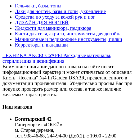
Гель-лаки, базы, топы
Лаки для ногтей, базы и топы, укрепление
Средства по уходу за кожей рук и ног
ДИЗАЙН ДЛЯ НОГТЕЙ
Жидкости для маникюра, педикюра
Кисти для геля, акрила, инструменты для дизайна
Маникюрные и педикюрные инструменты, пилки
Корректоры и вкладыши
ТЕХНИКА
АКСЕССУАРЫ
Расходные материалы,
стерилизация и дезинфекция
Внимание: описание данного товара на сайте носит
информационный характер и может отличаться от описания
Кисть "Лесенка" №4 In'Garden DSA3R, представленного в
документации производителя . Убедительно просим Вас при
покупке проверять размер или состав, а так же наличие
желаемых характеристик.
Наш магазин
Богатырский 42
Гипермаркет «ОКЕЙ»
м. Старая деревня,
тел. 938-46-68, 244-94-00 (Доб.2), c 10:00 - 22:00