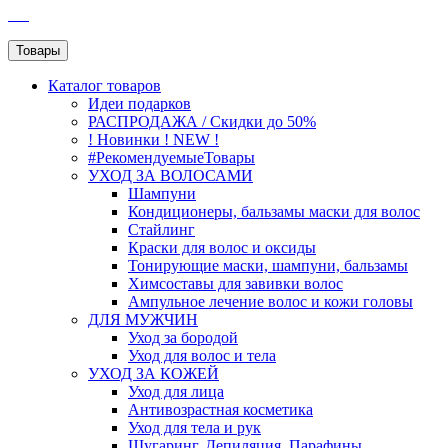
SEO
Товары
Каталог
товаров
Идеи подарков
РАСПРОДАЖА / Скидки до 50%
! Новинки ! NEW !
#РекомендуемыеТовары
УХОД ЗА ВОЛОСАМИ
Шампуни
Кондиционеры, бальзамы маски для волос
Стайлинг
Краски для волос и оксиды
Тонирующие маски, шампуни, бальзамы
Химсоставы для завивки волос
Ампульное лечение волос и кожи головы
ДЛЯ МУЖЧИН
Уход за бородой
Уход для волос и тела
УХОД ЗА КОЖЕЙ
Уход для лица
Антивозрастная косметика
Уход для тела и рук
Шугаринг, Депиляция, Парафины