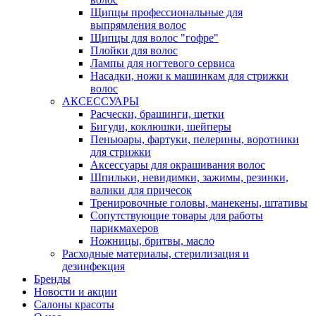
Щипцы профессиональные для
выпрямления волос
Щипцы для волос "гофре"
Плойки для волос
Лампы для ногтевого сервиса
Насадки, ножи к машинкам для стрижки
волос
АКСЕССУАРЫ
Расчески, брашинги, щетки
Бигуди, коклюшки, шейперы
Пеньюары, фартуки, пелерины, воротники
для стрижки
Аксессуары для окрашивания волос
Шпильки, невидимки, зажимы, резинки,
валики для причесок
Тренировочные головы, манекены, штативы
Сопутствующие товары для работы
парикмахеров
Ножницы, бритвы, масло
Расходные материалы, стерилизация и
дезинфекция
Бренды
Новости и акции
Салоны красоты