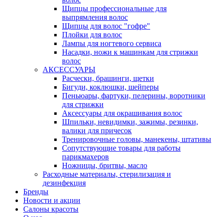
Щипцы профессиональные для
выпрямления волос
Щипцы для волос "гофре"
Плойки для волос
Лампы для ногтевого сервиса
Насадки, ножи к машинкам для стрижки
волос
АКСЕССУАРЫ
Расчески, брашинги, щетки
Бигуди, коклюшки, шейперы
Пеньюары, фартуки, пелерины, воротники
для стрижки
Аксессуары для окрашивания волос
Шпильки, невидимки, зажимы, резинки,
валики для причесок
Тренировочные головы, манекены, штативы
Сопутствующие товары для работы
парикмахеров
Ножницы, бритвы, масло
Расходные материалы, стерилизация и
дезинфекция
Бренды
Новости и акции
Салоны красоты