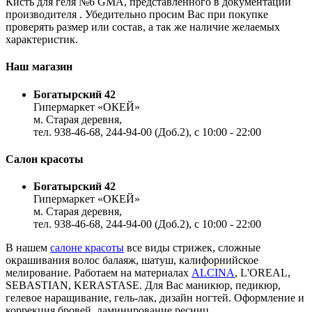
Кисть для геля №6 GMA, представленного в документации
производителя . Убедительно просим Вас при покупке
проверять размер или состав, а так же наличие желаемых
характеристик.
Наш магазин
Богатырский 42
Гипермаркет «ОКЕЙ»
м. Старая деревня,
тел. 938-46-68, 244-94-00 (Доб.2), c 10:00 - 22:00
Салон красоты
Богатырский 42
Гипермаркет «ОКЕЙ»
м. Старая деревня,
тел. 938-46-68, 244-94-00 (Доб.2), c 10:00 - 22:00
В нашем
салоне красоты
все виды стрижек, сложные
окрашивания волос балаяж, шатуш, калифорнийское
мелирование. Работаем на материалах
ALCINA
, L'OREAL,
SEBASTIAN, KERASTASE. Для Вас маникюр, педикюр,
гелевое наращивание, гель-лак, дизайн ногтей. Оформление и
коррекция бровей, ламинирование ресниц.