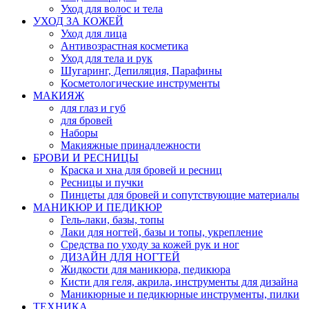
Уход для волос и тела
УХОД ЗА КОЖЕЙ
Уход для лица
Антивозрастная косметика
Уход для тела и рук
Шугаринг, Депиляция, Парафины
Косметологические инструменты
МАКИЯЖ
для глаз и губ
для бровей
Наборы
Макияжные принадлежности
БРОВИ И РЕСНИЦЫ
Краска и хна для бровей и ресниц
Ресницы и пучки
Пинцеты для бровей и сопутствующие материалы
МАНИКЮР И ПЕДИКЮР
Гель-лаки, базы, топы
Лаки для ногтей, базы и топы, укрепление
Средства по уходу за кожей рук и ног
ДИЗАЙН ДЛЯ НОГТЕЙ
Жидкости для маникюра, педикюра
Кисти для геля, акрила, инструменты для дизайна
Маникюрные и педикюрные инструменты, пилки
ТЕХНИКА