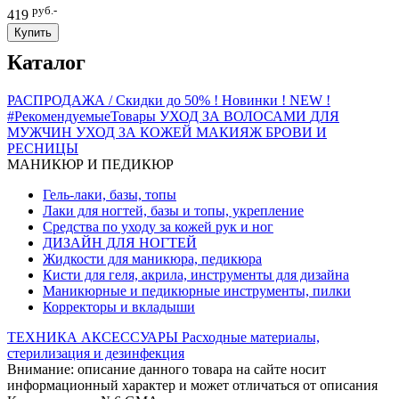
руб.-
419
Купить
Каталог
РАСПРОДАЖА / Скидки до 50%
! Новинки ! NEW !
#РекомендуемыеТовары
УХОД ЗА ВОЛОСАМИ
ДЛЯ
МУЖЧИН
УХОД ЗА КОЖЕЙ
МАКИЯЖ
БРОВИ И
РЕСНИЦЫ
МАНИКЮР И ПЕДИКЮР
Гель-лаки, базы, топы
Лаки для ногтей, базы и топы, укрепление
Средства по уходу за кожей рук и ног
ДИЗАЙН ДЛЯ НОГТЕЙ
Жидкости для маникюра, педикюра
Кисти для геля, акрила, инструменты для дизайна
Маникюрные и педикюрные инструменты, пилки
Корректоры и вкладыши
ТЕХНИКА
АКСЕССУАРЫ
Расходные материалы,
стерилизация и дезинфекция
Внимание: описание данного товара на сайте носит
информационный характер и может отличаться от описания