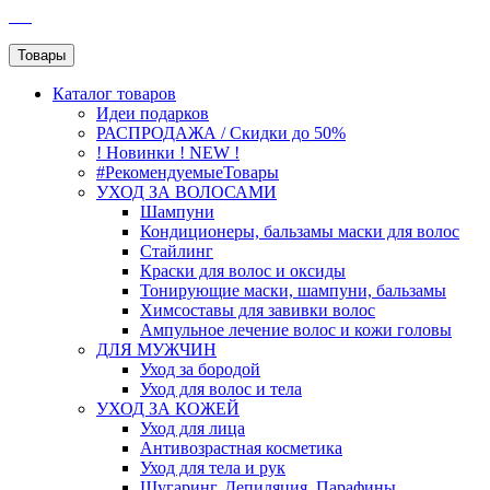
SEO
Товары
Каталог
товаров
Идеи подарков
РАСПРОДАЖА / Скидки до 50%
! Новинки ! NEW !
#РекомендуемыеТовары
УХОД ЗА ВОЛОСАМИ
Шампуни
Кондиционеры, бальзамы маски для волос
Стайлинг
Краски для волос и оксиды
Тонирующие маски, шампуни, бальзамы
Химсоставы для завивки волос
Ампульное лечение волос и кожи головы
ДЛЯ МУЖЧИН
Уход за бородой
Уход для волос и тела
УХОД ЗА КОЖЕЙ
Уход для лица
Антивозрастная косметика
Уход для тела и рук
Шугаринг, Депиляция, Парафины