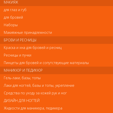
МАКИЯЖ
Ваш отзыв станет первым
для глаз и губ
Напишите свой отзыв
для бровей
Наборы
Комментарий
Макияжные принадлежности
БРОВИ И РЕСНИЦЫ
Краска и хна для бровей и ресниц
Имя
Ресницы и пучки
Пинцеты для бровей и сопутствующие материалы
МАНИКЮР И ПЕДИКЮР
Код
Гель-лаки, базы, топы
Лаки для ногтей, базы и топы, укрепление
Средства по уходу за кожей рук и ног
ДИЗАЙН ДЛЯ НОГТЕЙ
Обратите внимание
Жидкости для маникюра, педикюра