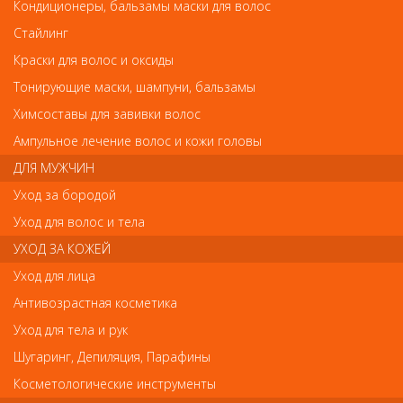
Кисть для дизайна №8 Shading Synthetic ANF
Кондиционеры, бальзамы маски для волос
Кисть для дизайна №8 Shading Synthetic ANF
Стайлинг
Арт.
Краски для волос и оксиды
0174
Тонирующие маски, шампуни, бальзамы
Химсоставы для завивки волос
р.-
р.-
120
90
Ампульное лечение волос и кожи головы
ДЛЯ МУЖЧИН
Нет в наличии
Уход за бородой
Уход для волос и тела
В закладки
Как оплатить? Как получить?
УХОД ЗА КОЖЕЙ
Уход для лица
Код:
8473953
Антивозрастная косметика
Уход для тела и рук
Шугаринг, Депиляция, Парафины
Отзывы
Косметологические инструменты