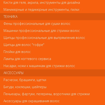
Внешний вид товара «Кисть для дизайна №8 Shading Synthetic
Кисти для геля, акрила, инструменты для дизайна
ANF» может отличаться от фотографий на сайте. Несовпадение
внешнего вида и комплектности реального товара с
Маникюрные и педикюрные инструменты, пилки
фотографиями и описанием на сайте не является показателем
ТЕХНИКА
ненадлежащего качества товара.
Фены профессиональные для сушки волос
Так же советуем посмотреть
Машинки профессиональные для стрижки волос
Щипцы профессиональные для выпрямления волос
Арт. 2002
Щипцы для волос "гофре"
Плойки для волос
Лампы для ногтевого сервиса
Насадки, ножи к машинкам для стрижки волос
АКСЕССУАРЫ
Расчески, брашинги, щетки
Бигуди, коклюшки, шейперы
Кисти для геля, акрила, инструменты для дизайна
Пеньюары, фартуки, пелерины, воротники для стрижки
Кисть "Лесенка" №4 In'Garden DSA3R
Аксессуары для окрашивания волос