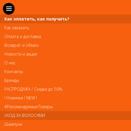
Как оплатить, как получить?
Как заказать
Оплата и доставка
Телефон и WhatsApp: пн-вс с 10 до 21
Возврат и обмен
211-00-71
+7 (981)
Новости и акции
Справочная служба: пн-пт с 10 до 18
О нас
608-95-00
+7 (812)
Контакты
Вопросы по заказам: zakaz@prai-spb.ru
Бренды
Общие вопросы: info@prai-spb.ru
РАСПРОДАЖА / Скидки до 50%
SEO
! Новинки ! NEW !
Това
#РекомендуемыеТовары
УХОД ЗА ВОЛОСАМИ
Шампуни