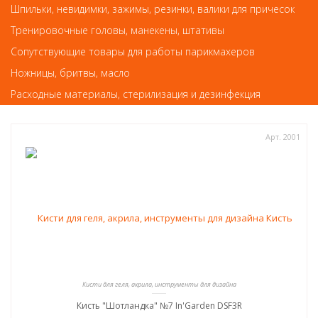
Шпильки, невидимки, зажимы, резинки, валики для причесок
387
руб.-
Тренировочные головы, манекены, штативы
Сопутствующие товары для работы парикмахеров
КУПИТЬ
Ножницы, бритвы, масло
Расходные материалы, стерилизация и дезинфекция
Арт. 2001
Кисти для геля, акрила, инструменты для дизайна
Кисть "Шотландка" №7 In'Garden DSF3R