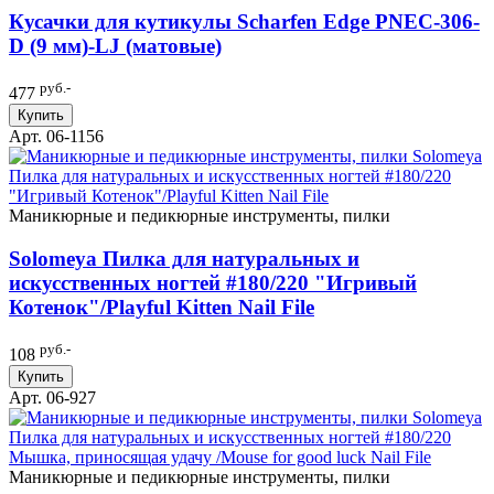
Кусачки для кутикулы Scharfen Edge PNEC-306-
D (9 мм)-LJ (матовые)
руб.-
477
Купить
Арт. 06-1156
Маникюрные и педикюрные инструменты, пилки
Solomeya Пилка для натуральных и
искусственных ногтей #180/220 "Игривый
Котенок"/Playful Kitten Nail File
руб.-
108
Купить
Арт. 06-927
Маникюрные и педикюрные инструменты, пилки