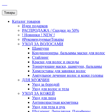
SEO
Товары
Каталог
товаров
Идеи подарков
РАСПРОДАЖА / Скидки до 50%
! Новинки ! NEW !
#РекомендуемыеТовары
УХОД ЗА ВОЛОСАМИ
Шампуни
Кондиционеры, бальзамы маски для волос
Стайлинг
Краски для волос и оксиды
Тонирующие маски, шампуни, бальзамы
Химсоставы для завивки волос
Ампульное лечение волос и кожи головы
ДЛЯ МУЖЧИН
Уход за бородой
Уход для волос и тела
УХОД ЗА КОЖЕЙ
Уход для лица
Антивозрастная косметика
Уход для тела и рук
Шугаринг, Депиляция, Парафины