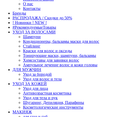
О нас
Контакты
Бренды
РАСПРОДАЖА / Скидки до 50%
! Новинки ! NEW !
#РекомендуемыеТовары
УХОД ЗА ВОЛОСАМИ
Шампуни
Кондиционеры, бальзамы маски для волос
Стайлинг
Краски для волос и оксиды
Тонирующие маски, шампуни, бальзамы
Химсоставы для завивки волос
Ампульное лечение волос и кожи головы
ДЛЯ МУЖЧИН
Уход за бородой
Уход для волос и тела
УХОД ЗА КОЖЕЙ
Уход для лица
Антивозрастная косметика
Уход для тела и рук
Шугаринг, Депиляция, Парафины
Косметологические инструменты
МАКИЯЖ
для глаз и губ