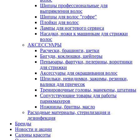
Щипцы профессиональные для
выпрямления волос
Щипцы для волос "гофре"
Плойки для волос
Лампы для ногтевого сервиса
Насадки, ножи к машинкам для стрижки
волос
АКСЕССУАРЫ
Расчески, брашинги, щетки
Бигуди, коклюшки, шейперы
Пеньюары, фартуки, пелерины, воротники
для стрижки
Аксессуары для окрашивания волос
Шпильки, невидимки, зажимы, резинки,
валики для причесок
Тренировочные головы, манекены, штативы
Сопутствующие товары для работы
парикмахеров
Ножницы, бритвы, масло
Расходные материалы, стерилизация и
дезинфекция
Бренды
Новости и акции
Салоны красоты