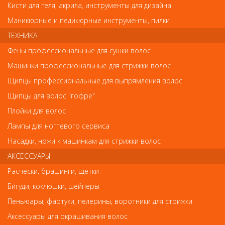
Кисти для геля, акрила, инструменты для дизайна
очищения волос 200 мл» может отличаться от фотографий на
сайте. Несовпадение внешнего вида и комплектности
Маникюрные и педикюрные инструменты, пилки
реального товара с фотографиями и описанием на сайте не
является показателем ненадлежащего качества товара.
ТЕХНИКА
Каталог
Фены профессиональные для сушки волос
Машинки профессиональные для стрижки волос
Щипцы профессиональные для выпрямления волос
РАСПРОДАЖА / Скидки до 50%
Щипцы для волос "гофре"
! Новинки ! NEW !
Плойки для волос
#РекомендуемыеТовары
Лампы для ногтевого сервиса
УХОД ЗА ВОЛОСАМИ
Насадки, ножи к машинкам для стрижки волос
АКСЕССУАРЫ
Шампуни
Кондиционеры, бальзамы маски для волос
Расчески, брашинги, щетки
Сыворотки, масла, крема, лосьоны для волос
Бигуди, коклюшки, шейперы
Стайлинг
Пеньюары, фартуки, пелерины, воротники для стрижки
Краски для волос и оксиды
Аксессуары для окрашивания волос
Тонирующие маски, шампуни, бальзамы