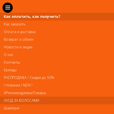
Как оплатить, как получить?
Как заказать
Оплата и доставка
Телефон и WhatsApp: пн-вс с 10 до 21
Возврат и обмен
211-00-71
+7 (981)
Новости и акции
Справочная служба: пн-пт с 10 до 18
О нас
608-95-00
+7 (812)
Контакты
Вопросы по заказам: zakaz@prai-spb.ru
Бренды
Общие вопросы: info@prai-spb.ru
РАСПРОДАЖА / Скидки до 50%
SEO
! Новинки ! NEW !
Това
#РекомендуемыеТовары
УХОД ЗА ВОЛОСАМИ
Шампуни