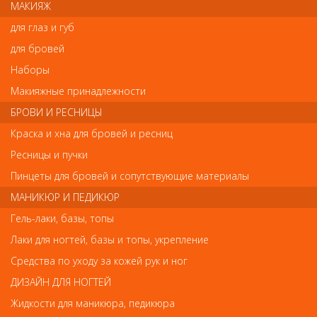
МАКИЯЖ
Ваш отзыв станет первым
для глаз и губ
Напишите свой отзыв
для бровей
Наборы
Комментарий
Макияжные принадлежности
БРОВИ И РЕСНИЦЫ
Краска и хна для бровей и ресниц
Имя
Ресницы и пучки
Пинцеты для бровей и сопутствующие материалы
МАНИКЮР И ПЕДИКЮР
Код
Гель-лаки, базы, топы
Лаки для ногтей, базы и топы, укрепление
Средства по уходу за кожей рук и ног
Обратите внимание
ДИЗАЙН ДЛЯ НОГТЕЙ
Жидкости для маникюра, педикюра
Внешний вид товара «ELGON LUMINOIL Шампунь для глубокого