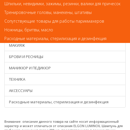
Химсоставы для завивки волос
Шпильки, невидимки, зажимы, резинки, валики для причесок
Ампульное лечение волос и кожи головы
Тренировочные головы, манекены, штативы
Сопутствующие товары для работы парикмахеров
ДЛЯ МУЖЧИН
Ножницы, бритвы, масло
УХОД ЗА КОЖЕЙ
Расходные материалы, стерилизация и дезинфекция
МАКИЯЖ
БРОВИ И РЕСНИЦЫ
МАНИКЮР И ПЕДИКЮР
ТЕХНИКА
АКСЕССУАРЫ
Расходные материалы, стерилизация и дезинфекция
Внимание: описание данного товара на сайте носит информационный
характер и может отличаться от описания ELGON LUMINOIL Шампунь для