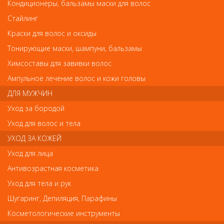
Кондиционеры, бальзамы маски для волос
ELGON LUMINOIL Шампунь для глубокого очищения волос 200 мл
ELGON LUMINOIL Шампунь для глубокого
Стайлинг
очищения волос 200 мл
Краски для волос и оксиды
Тонирующие маски, шампуни, бальзамы
Арт.
0760010250
Химсоставы для завивки волос
Ампульное лечение волос и кожи головы
ДЛЯ МУЖЧИН
р.-
981
Уход за бородой
Уход для волос и тела
Нет в наличии
УХОД ЗА КОЖЕЙ
Уход для лица
В закладки
Как оплатить? Как получить?
Антивозрастная косметика
Уход для тела и рук
Шугаринг, Депиляция, Парафины
Отзывы
Косметологические инструменты