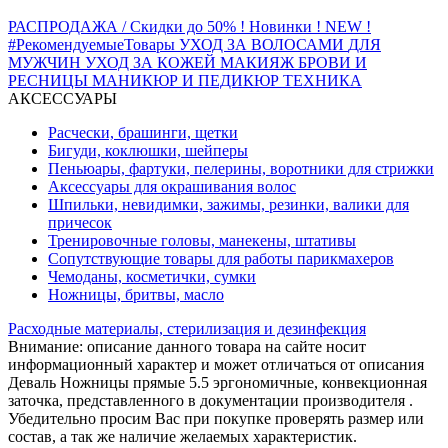
РАСПРОДАЖА / Скидки до 50%
! Новинки ! NEW !
#РекомендуемыеТовары
УХОД ЗА ВОЛОСАМИ
ДЛЯ
МУЖЧИН
УХОД ЗА КОЖЕЙ
МАКИЯЖ
БРОВИ И
РЕСНИЦЫ
МАНИКЮР И ПЕДИКЮР
ТЕХНИКА
АКСЕССУАРЫ
Расчески, брашинги, щетки
Бигуди, коклюшки, шейперы
Пеньюары, фартуки, пелерины, воротники для стрижки
Аксессуары для окрашивания волос
Шпильки, невидимки, зажимы, резинки, валики для
причесок
Тренировочные головы, манекены, штативы
Сопутствующие товары для работы парикмахеров
Чемоданы, косметички, сумки
Ножницы, бритвы, масло
Расходные материалы, стерилизация и дезинфекция
Внимание: описание данного товара на сайте носит
информационный характер и может отличаться от описания
Деваль Ножницы прямые 5.5 эргономичные, конвекционная
заточка, представленного в документации производителя .
Убедительно просим Вас при покупке проверять размер или
состав, а так же наличие желаемых характеристик.