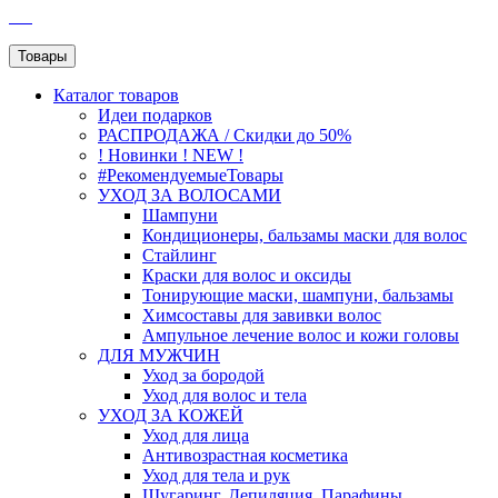
SEO
Товары
Каталог
товаров
Идеи подарков
РАСПРОДАЖА / Скидки до 50%
! Новинки ! NEW !
#РекомендуемыеТовары
УХОД ЗА ВОЛОСАМИ
Шампуни
Кондиционеры, бальзамы маски для волос
Стайлинг
Краски для волос и оксиды
Тонирующие маски, шампуни, бальзамы
Химсоставы для завивки волос
Ампульное лечение волос и кожи головы
ДЛЯ МУЖЧИН
Уход за бородой
Уход для волос и тела
УХОД ЗА КОЖЕЙ
Уход для лица
Антивозрастная косметика
Уход для тела и рук
Шугаринг, Депиляция, Парафины