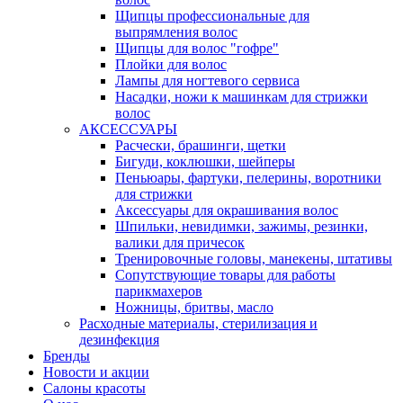
Щипцы профессиональные для
выпрямления волос
Щипцы для волос "гофре"
Плойки для волос
Лампы для ногтевого сервиса
Насадки, ножи к машинкам для стрижки
волос
АКСЕССУАРЫ
Расчески, брашинги, щетки
Бигуди, коклюшки, шейперы
Пеньюары, фартуки, пелерины, воротники
для стрижки
Аксессуары для окрашивания волос
Шпильки, невидимки, зажимы, резинки,
валики для причесок
Тренировочные головы, манекены, штативы
Сопутствующие товары для работы
парикмахеров
Ножницы, бритвы, масло
Расходные материалы, стерилизация и
дезинфекция
Бренды
Новости и акции
Салоны красоты