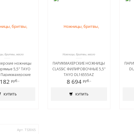
ы, бритвы, масло
Ножницы, бритвы, масло
херские ножницы
ПАРИКМАХЕРСКИЕ НОЖНИЦЫ
ПАРИ
прямые 5,5" TAYO
CLASSIC ФИЛИРОВОЧНЫЕ 5,5"
DU
 Парикмахерские
TAYO DL16555AZ
LASSIC прямые 5,5"
 182
8 694
руб.-
руб.-
YO DQ11655
ХЕРСКИЕ НОЖНИЦЫ
КУПИТЬ
КУПИТЬ
ПРЯМЫЕ 5,5" TAYO
DQ11655
Арт. TS3065