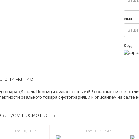
Имя
Код
е внимание
 товара «Деваль Ножницы филировочные (5.5) красные» может отли
лектности реального товара с фотографиями и описанием на сайте 
оветуем посмотреть
Арт. DQ11655
Арт. DL16555AZ