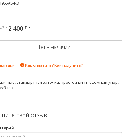
1955AS-RD
р.-
р.-
0
2 400
Нет в наличии
акладки
Как оплатить? Как получить?
ичные, стандартная заточка, простой винт, съемный упор,
 зубцов
шите свой отзыв
нтарий