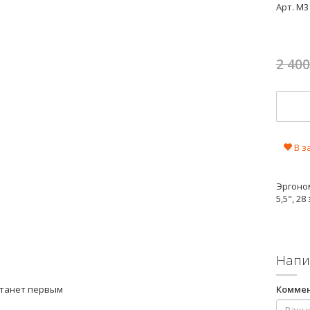
Арт.
M3
2 40
В з
Эргоном
5,5", 28
Напи
станет первым
Комме