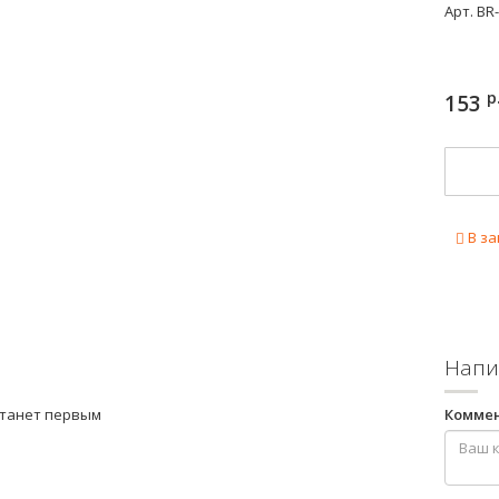
Арт.
BR
р
153
В за
Напи
станет первым
Комме