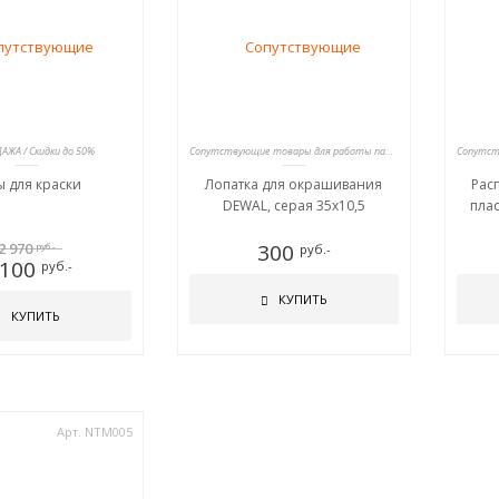
АЖА / Скидки до 50%
Сопутствующие товары для работы парикмахеров
ы для краски
Лопатка для окрашивания
Рас
DEWAL, серая 35х10,5
пла
2 970
300
руб.-
руб.-
 100
руб.-
КУПИТЬ
КУПИТЬ
Арт. NTM005