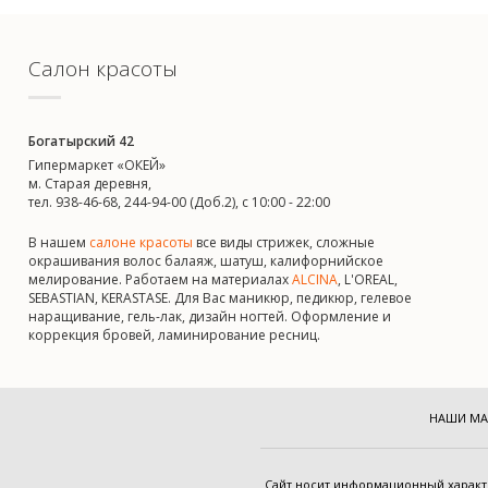
Салон красоты
Богатырский 42
Гипермаркет «ОКЕЙ»
м. Старая деревня,
тел. 938-46-68, 244-94-00 (Доб.2), c 10:00 - 22:00
В нашем
салоне красоты
все виды стрижек, сложные
окрашивания волос балаяж, шатуш, калифорнийское
мелирование. Работаем на материалах
ALCINA
, L'OREAL,
SEBASTIAN, KERASTASE. Для Вас маникюр, педикюр, гелевое
наращивание, гель-лак, дизайн ногтей. Оформление и
коррекция бровей, ламинирование ресниц.
НАШИ МА
Cайт носит информационный харак