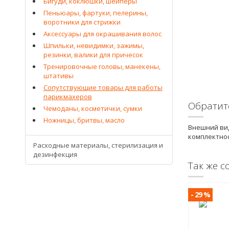
Бигуди, коклюшки, шейперы
Пеньюары, фартуки, пелерины,
воротники для стрижки
Аксессуары для окрашивания волос
Шпильки, невидимки, зажимы,
резинки, валики для причесок
Тренировочные головы, манекены,
штативы
Сопутствующие товары для работы
парикмахеров
Обратит
Чемоданы, косметички, сумки
Ножницы, бритвы, масло
Внешний вид
комплектнос
Расходные материалы, стерилизация и
дезинфекция
Так же с
- 29 %