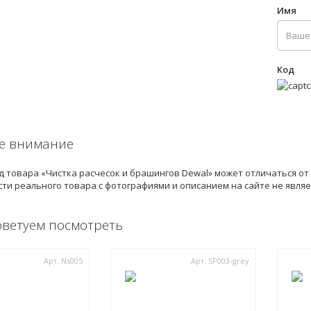
Имя
Код
е внимание
 товара «Чистка расчесок и брашингов Dewal» может отличаться от
ти реального товара с фотографиями и описанием на сайте не явля
оветуем посмотреть
Арт. Ns005
Арт. SP003-grey