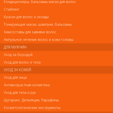
Деваль Ножницы филировочные (6.5)
Кондиционеры, бальзамы маски для волос
Стайлинг
Деваль Ножницы филировочные (6.5)
Краски для волос и оксиды
Арт.
9605AS
Тонирующие маски, шампуни, бальзамы
Химсоставы для завивки волос
Ампульное лечение волос и кожи головы
р.-
599
ДЛЯ МУЖЧИН
Уход за бородой
Нет в наличии
Уход для волос и тела
УХОД ЗА КОЖЕЙ
В закладки
Как оплатить? Как получить?
Уход для лица
Антивозрастная косметика
тип...................................
филировочные
размер..............................
6,5
Уход для тела и рук
винт..................................
простой
Шугаринг, Депиляция, Парафины
заточка.............................
стандартная
упор................................
несъемный
Косметологические инструменты
количество зубцов - 28