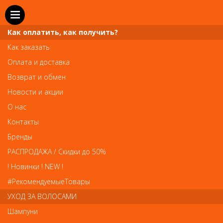
Как оплатить, как получить?
Как заказать
Оплата и доставка
Телефон и WhatsApp: пн-вс с 10 до 21
Возврат и обмен
211-00-71
+7 (981)
Новости и акции
Справочная служба: пн-пт с 10 до 18
О нас
608-95-00
+7 (812)
Контакты
Вопросы по заказам: zakaz@prai-spb.ru
Бренды
Общие вопросы: info@prai-spb.ru
РАСПРОДАЖА / Скидки до 50%
SEO
! Новинки ! NEW !
Това
#РекомендуемыеТовары
УХОД ЗА ВОЛОСАМИ
Шампуни