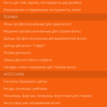
Кисти для геля, акрила, инструменты для дизайна
Код
Маникюрные и педикюрные инструменты, пилки
ТЕХНИКА
Фены профессиональные для сушки волос
Машинки профессиональные для стрижки волос
Обратите внимание
Щипцы профессиональные для выпрямления волос
Внешний вид товара «Деваль Ножницы филировочные (6.5)»
Щипцы для волос "гофре"
может отличаться от фотографий на сайте. Несовпадение
внешнего вида и комплектности реального товара с
Плойки для волос
фотографиями и описанием на сайте не является показателем
Лампы для ногтевого сервиса
ненадлежащего качества товара.
Насадки, ножи к машинкам для стрижки волос
Так же советуем посмотреть
АКСЕССУАРЫ
Расчески, брашинги, щетки
Арт. DQ11655
Бигуди, коклюшки, шейперы
Пеньюары, фартуки, пелерины, воротники для стрижки
Аксессуары для окрашивания волос