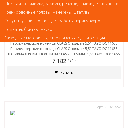
Шпильки, невидимки, зажимы, резинки, валики для причесок
Тренировочные головы, манекены, штативы
Сопутствующие товары для работы парикмахеров
Ножницы, бритвы, масло
Ножницы, бритвы, масло
Расходные материалы, стерилизация и дезинфекция
Парикмахерские ножницы CLASSIC прямые 5,5" TAYO DQ11655
Парикмахерские ножницы CLASSIC прямые 5,5" TAYO DQ11655
ПАРИКМАХЕРСКИЕ НОЖНИЦЫ CLASSIC ПРЯМЫЕ 5,5" TAYO DQ11655
7 182
руб.-
КУПИТЬ
Арт. DL16555AZ