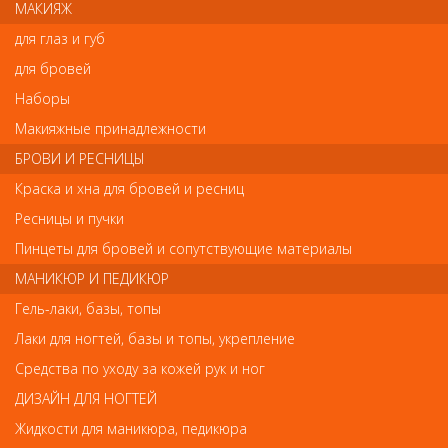
МАКИЯЖ
для глаз и губ
Цвет:
черный
для бровей
Страна-производитель:
Германия
Наборы
Макияжные принадлежности
Отзывы
БРОВИ И РЕСНИЦЫ
Краска и хна для бровей и ресниц
Ваш отзыв станет первым
Ресницы и пучки
Напишите свой отзыв
Пинцеты для бровей и сопутствующие материалы
МАНИКЮР И ПЕДИКЮР
Комментарий
Гель-лаки, базы, топы
Лаки для ногтей, базы и топы, укрепление
Средства по уходу за кожей рук и ног
Имя
ДИЗАЙН ДЛЯ НОГТЕЙ
Жидкости для маникюра, педикюра