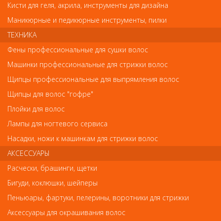
Кисти для геля, акрила, инструменты для дизайна
Маникюрные и педикюрные инструменты, пилки
Имя
ТЕХНИКА
Фены профессиональные для сушки волос
Машинки профессиональные для стрижки волос
Код
Щипцы профессиональные для выпрямления волос
Щипцы для волос "гофре"
Плойки для волос
Лампы для ногтевого сервиса
Обратите внимание
Насадки, ножи к машинкам для стрижки волос
АКСЕССУАРЫ
Внешний вид товара «2072RE Babyliss Щипцы-выпрямители,
нанотитан. 24х120мм, терморегулятор 60W » может отличаться
Расчески, брашинги, щетки
от фотографий на сайте. Несовпадение внешнего вида и
комплектности реального товара с фотографиями и описанием
Бигуди, коклюшки, шейперы
на сайте не является показателем ненадлежащего качества
Пеньюары, фартуки, пелерины, воротники для стрижки
товара.
Аксессуары для окрашивания волос