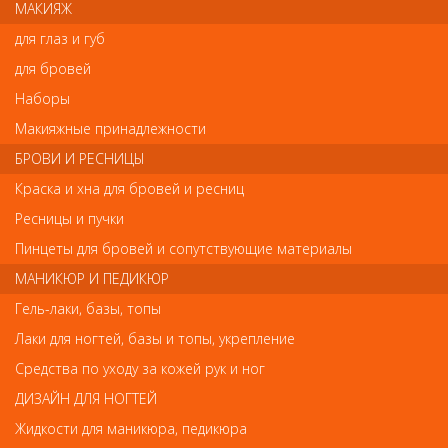
титана+гелевое покрытие Sol-Gel,которое очень бережно
МАКИЯЖ
соприкасается с волосами и защищает их от повреждений.
для глаз и губ
Технические характеристики:
Мощность 60 Вт
для бровей
Покрытие титан+гель
Рабочая температура 150-230С
Наборы
Терморегулятор да
Макияжные принадлежности
Размер 24х120 мм
Длина шнура 2,7 м.
БРОВИ И РЕСНИЦЫ
Особенности:
механическая система управления,5
Краска и хна для бровей и ресниц
температурных режимов.
Страна-производитель:
Франция
Ресницы и пучки
Пинцеты для бровей и сопутствующие материалы
МАНИКЮР И ПЕДИКЮР
Отзывы
Гель-лаки, базы, топы
Ваш отзыв станет первым
Лаки для ногтей, базы и топы, укрепление
Средства по уходу за кожей рук и ног
Напишите свой отзыв
ДИЗАЙН ДЛЯ НОГТЕЙ
Комментарий
Жидкости для маникюра, педикюра