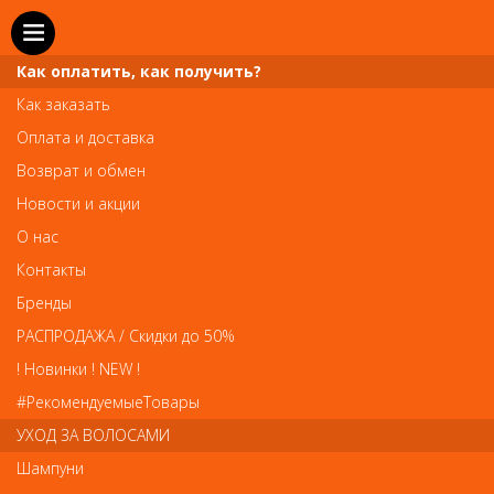
Как оплатить, как получить?
Как заказать
Оплата и доставка
Телефон и WhatsApp: пн-вс с 10 до 21
Возврат и обмен
211-00-71
+7 (981)
Новости и акции
Справочная служба: пн-пт с 10 до 18
О нас
608-95-00
+7 (812)
Контакты
Вопросы по заказам: zakaz@prai-spb.ru
Бренды
Общие вопросы: info@prai-spb.ru
РАСПРОДАЖА / Скидки до 50%
SEO
! Новинки ! NEW !
Това
#РекомендуемыеТовары
УХОД ЗА ВОЛОСАМИ
Шампуни