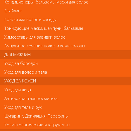
Кондиционеры, бальзамы маски для волос
2072RE Babyliss Щипцы-выпрямители, нанотитан. 24х120мм, терморегулятор
60W
Стайлинг
Краски для волос и оксиды
2072RE Babyliss Щипцы-выпрямители,
Тонирующие маски, шампуни, бальзамы
нанотитан. 24х120мм, терморегулятор 60W
Химсоставы для завивки волос
Ампульное лечение волос и кожи головы
Арт.
2072RE-красн
ДЛЯ МУЖЧИН
Уход за бородой
р.-
6 120
Уход для волос и тела
УХОД ЗА КОЖЕЙ
Нет в наличии
Уход для лица
Антивозрастная косметика
В закладки
Как оплатить? Как получить?
Уход для тела и рук
Шугаринг, Депиляция, Парафины
Щипцы-выпрямители для волос Fast and Furious созданы с
Косметологические инструменты
применением нано-технологий.Высокопрочное покрытие из