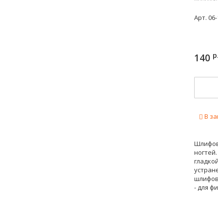
Арт.
06-
р
140
В за
Шлифов
ногтей
гладкой
устране
шлифовк
- для ф