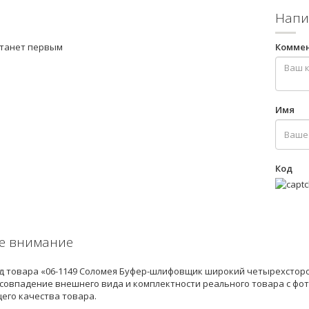
Напи
станет первым
Комме
Имя
Код
е внимание
 товара «06-1149 Соломея Буфер-шлифовщик широкий четырехсторон
есовпадение внешнего вида и комплектности реального товара с фо
его качества товара.