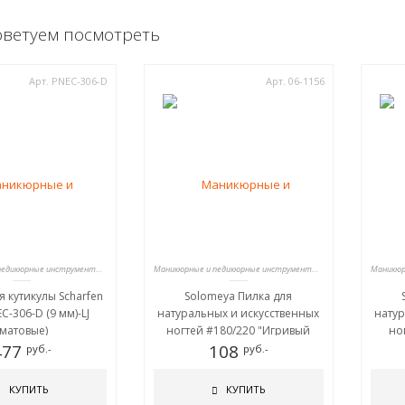
оветуем посмотреть
Арт. PNEC-306-D
Арт. 06-1156
Маникюрные и педикюрные инструменты, пилки
Маникюрные и педикюрные инструменты, пилки
я кутикулы Scharfen
Solomeya Пилка для
C-306-D (9 мм)-LJ
натуральных и искусственных
натур
(матовые)
ногтей #180/220 "Игривый
но
477
Котенок"/Playful Kitten Nail File
108
прино
руб.-
руб.-
КУПИТЬ
КУПИТЬ