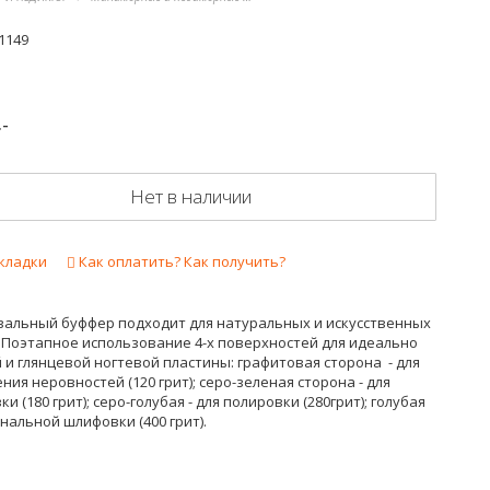
1149
.-
Нет в наличии
кладки
Как оплатить? Как получить?
альный буффер подходит для натуральных и искусственных
. Поэтапное использование 4-х поверхностей для идеально
 и глянцевой ногтевой пластины: графитовая сторона - для
ния неровностей (120 грит); серо-зеленая сторона - для
и (180 грит); серо-голубая - для полировки (280грит); голубая
инальной шлифовки (400 грит).