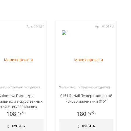
Арт. 06-927
Арт. 0151RU
Маникюрные и педикюрные инструменты, пилки
Маникюрные и педикюрные инструменты, пилки
Solomeya Пилка для
0151 RuNail Пушер с лопаткой
альных и искусственных
RU-080 маленький 0151
гтей #180/220 Мышка,
сящая удачу /Mouse for
108
180
руб.-
руб.-
good luck Nail File
КУПИТЬ
КУПИТЬ