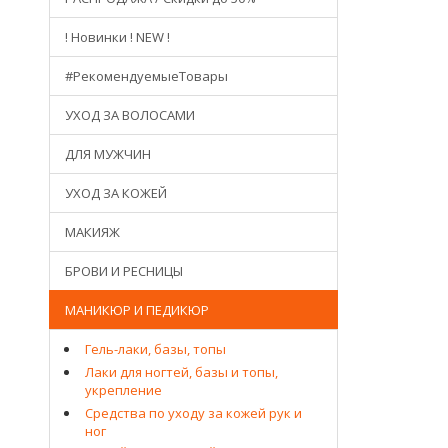
! Новинки ! NEW !
#РекомендуемыеТовары
УХОД ЗА ВОЛОСАМИ
ДЛЯ МУЖЧИН
УХОД ЗА КОЖЕЙ
МАКИЯЖ
БРОВИ И РЕСНИЦЫ
МАНИКЮР И ПЕДИКЮР
Гель-лаки, базы, топы
Лаки для ногтей, базы и топы,
укрепление
Средства по уходу за кожей рук и
ног