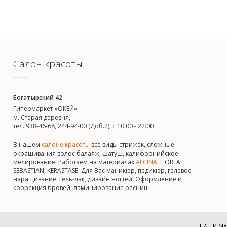
Салон красоты
Богатырский 42
Гипермаркет «ОКЕЙ»
м. Старая деревня,
тел. 938-46-68, 244-94-00 (Доб.2), c 10:00 - 22:00
В нашем
салоне красоты
все виды стрижек, сложные
окрашивания волос балаяж, шатуш, калифорнийское
мелирование. Работаем на материалах
ALCINA
, L'OREAL,
SEBASTIAN, KERASTASE. Для Вас маникюр, педикюр, гелевое
наращивание, гель-лак, дизайн ногтей. Оформление и
коррекция бровей, ламинирование ресниц.
НАШИ МА