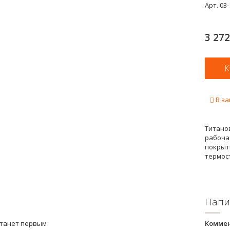
Арт.
03-
3 27
В за
Титано
рабочая
покрыти
термос
Напи
станет первым
Комме