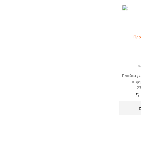
! 
Плойка дл
аноди
2
5