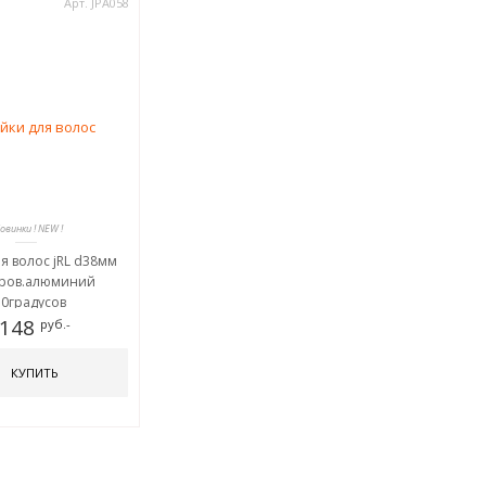
Арт. JPA058
Новинки ! NEW !
я волос jRL d38мм
ров.алюминий
30градусов
 148
руб.-
КУПИТЬ