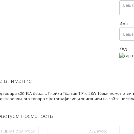
Имя
Код
е внимание
 товара «03-19A Деваль Плойка TitaniumT Pro 28W 19мм» может отли
ости реального товара с фотографиями и описанием на сайте не яв
оветуем посмотреть
19T ЦЕНА ПО ЗАПРОСУ!
Арт. JPA055