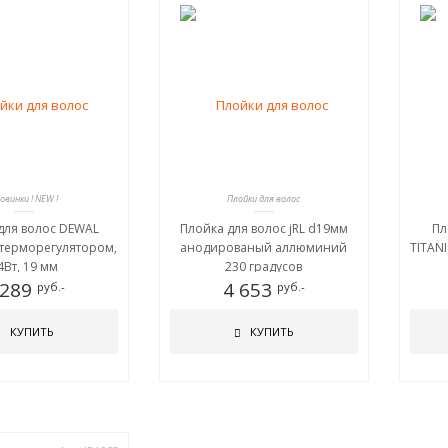
Новинки ! NEW !
Плойки для волос
для волос DEWAL
Плойка для волос jRL d19мм
Пл
с терморегулятором,
анодированый аллюминий
TITAN
4Вт, 19 мм
230 градусов
 289
4 653
руб.-
руб.-
КУПИТЬ
КУПИТЬ