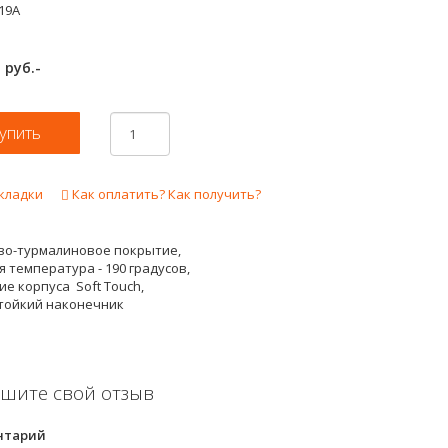
19A
руб.-
2
кладки
Как оплатить? Как получить?
во-турмалиновое покрытие,
 температура - 190 градусов,
е корпуса Soft Touch,
тойкий наконечник
шите свой отзыв
нтарий